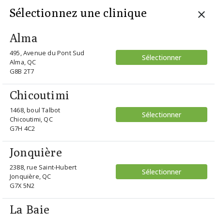
Sélectionnez une clinique
Alma
495, Avenue du Pont Sud
Sélectionner
home
/ champion mai me fl gun
Alma, QC
G8B 2T7
Retour
Chicoutimi
1468, boul Talbot
Sélectionner
Chicoutimi, QC
G7H 4C2
Jonquière
2388, rue Saint-Hubert
Sélectionner
Jonquière, QC
G7X 5N2
Champion
La Baie