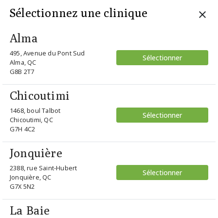
Sélectionnez une clinique
Alma
495, Avenue du Pont Sud
Sélectionner
home
/ esprit 21051 0505-grey/gris
Alma, QC
G8B 2T7
Retour
Chicoutimi
1468, boul Talbot
Sélectionner
Chicoutimi, QC
G7H 4C2
Jonquière
2388, rue Saint-Hubert
Sélectionner
Jonquière, QC
G7X 5N2
Esprit
La Baie
21051 0505-GREY/GRIS