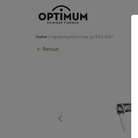
home
/ ray-ban junior vista ry1555 3541
Retour