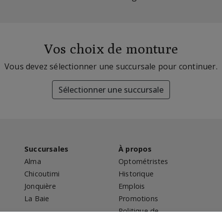
Vos choix de monture
Vous devez sélectionner une succursale pour continuer.
Sélectionner une succursale
Succursales
À propos
Alma
Optométristes
Chicoutimi
Historique
Jonquière
Emplois
La Baie
Promotions
Politique de