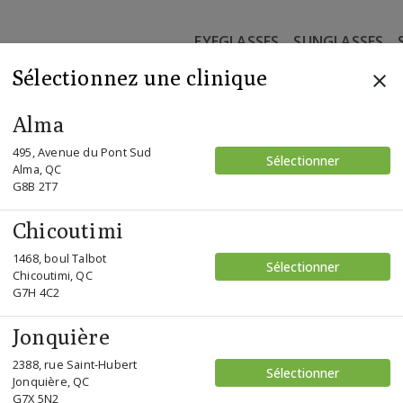
EYEGLASSES
SUNGLASSES
Sélectionnez une clinique
Alma
495, Avenue du Pont Sud
Sélectionner
Alma, QC
G8B 2T7
Chicoutimi
1468, boul Talbot
Sélectionner
Chicoutimi, QC
G7H 4C2
Jonquière
2388, rue Saint-Hubert
Sélectionner
Jonquière, QC
G7X 5N2