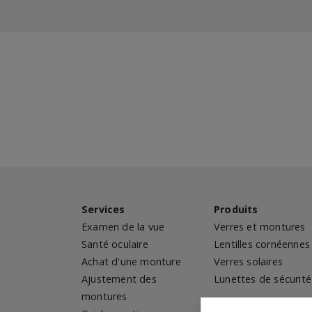
Services
Produits
Examen de la vue
Verres et montures
Santé oculaire
Lentilles cornéennes
Achat d'une monture
Verres solaires
Ajustement des
Lunettes de sécurité
montures