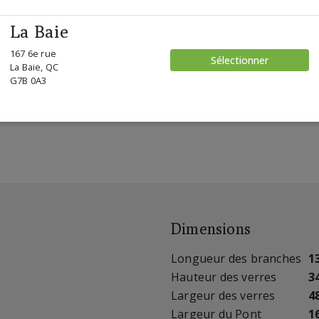
La Baie
167 6e rue
Sélectionner
La Baie, QC
G7B 0A3
Dimensions
Longueur des branches
1
Hauteur des verres
3
Largeur des verres
4
Largeur du Pont
1