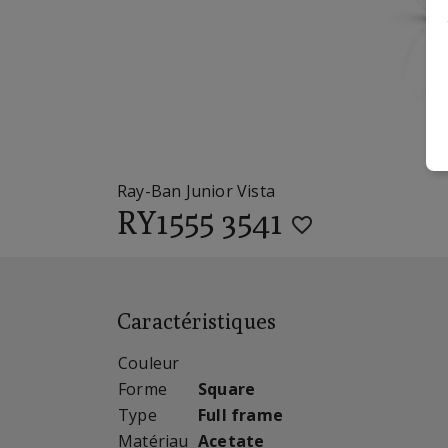
Ray-Ban Junior Vista
RY1555 3541
Caractéristiques
Couleur
Forme
Square
Type
Full frame
Matériau
Acetate