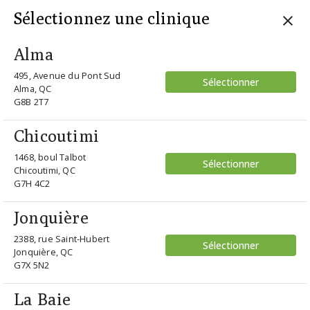
Sélectionnez une clinique
Alma
495, Avenue du Pont Sud
Sélectionner
accueil
/ integrity i232 ss fl blk
Alma, QC
G8B 2T7
Retour
Chicoutimi
1468, boul Talbot
Sélectionner
Chicoutimi, QC
G7H 4C2
Jonquière
2388, rue Saint-Hubert
Sélectionner
Jonquière, QC
G7X 5N2
Integrity
La Baie