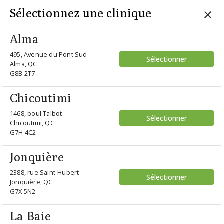
Sélectionnez une clinique
Alma
495, Avenue du Pont Sud
Sélectionner
accueil
/ nuevo n076 ss fl brn
Alma, QC
G8B 2T7
Retour
Chicoutimi
1468, boul Talbot
Sélectionner
Chicoutimi, QC
G7H 4C2
Jonquière
2388, rue Saint-Hubert
Sélectionner
Jonquière, QC
G7X 5N2
Nuevo
La Baie