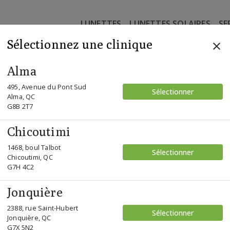
LUNETTES
LUNETTES SOLAIRES
SE
Sélectionnez une clinique
Alma
495, Avenue du Pont Sud
Sélectionner
Alma, QC
G8B 2T7
Chicoutimi
1468, boul Talbot
Sélectionner
Chicoutimi, QC
G7H 4C2
Jonquière
2388, rue Saint-Hubert
Sélectionner
Jonquière, QC
G7X 5N2