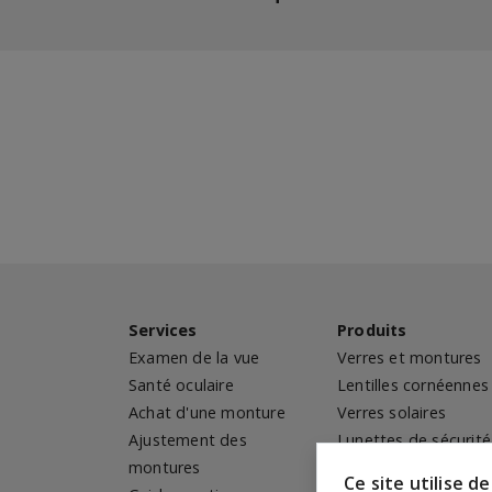
Services
Produits
Examen de la vue
Verres et montures
Santé oculaire
Lentilles cornéennes
Achat d'une monture
Verres solaires
Ajustement des
Lunettes de sécurité
montures
Ce site utilise 