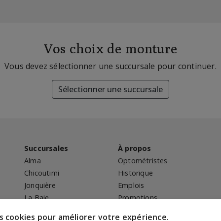
Vos choix de monture
Vous devez sélectionner une succursale pour continuer.
Sélectionner une succursale
Succursales
À propos
Alma
Optométristes
Chicoutimi
Historique
Jonquière
Emplois
La Baie
Promotions
Politique de
des cookies pour améliorer votre expérience.