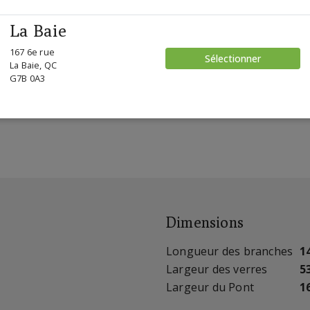
La Baie
167 6e rue
Sélectionner
La Baie, QC
G7B 0A3
Dimensions
Longueur des branches
1
Largeur des verres
5
Largeur du Pont
1