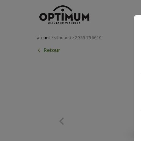
accueil
/ silhouette 2955 756610
Retour