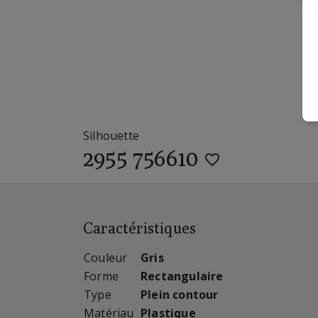
Silhouette
2955 756610
Caractéristiques
Couleur
Gris
Forme
Rectangulaire
Type
Plein contour
Matériau
Plastique