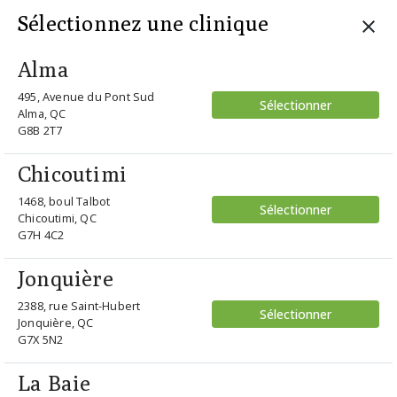
Sélectionnez une clinique
Alma
495, Avenue du Pont Sud
Sélectionner
accueil
/ vogue vo4340 5152
Alma, QC
G8B 2T7
Retour
Chicoutimi
1468, boul Talbot
Sélectionner
Chicoutimi, QC
G7H 4C2
Jonquière
2388, rue Saint-Hubert
Sélectionner
Jonquière, QC
G7X 5N2
La Baie